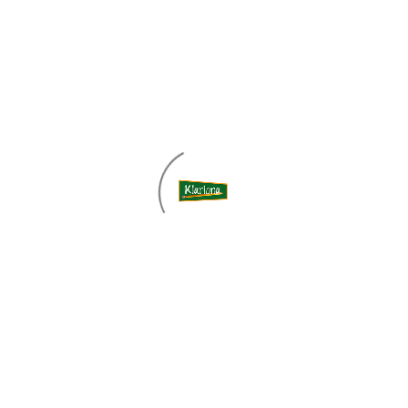
Abrimos nuestras puertas!
Centro Klariona
Noticias
octubre 15, 2016
Ya hace un par de días que comenzamos el curso en
el Centro Klariona. Comenzamos con la gente de
siempre, gente nueva y sobre todo con muchas
muchas ganas de …
READ MORE